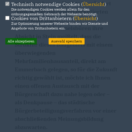
nicht so sehr zum Nachteil verändert
Technisch notwendige Cookies (
Übersicht
)
Die notwendigen Cookies werden allein für den
wird, wie es die derzeit diskutierten
ordnungsgemäßen Gebrauch der Webseite benötigt.
Cookies von Drittanbietern (
Übersicht
)
Pläne nahe legen.
Zur Optimierung unserer Webseite binden wir Dienste und
Bevor die SPD in Amelsbüren ihre
Angebote von Drittanbietern ein.
Absicht in Stein meißelt, dass die
Alle akzeptieren
Auswahl speichern
Struktur dieses Baugebiets mit einem
überwiegenden
Mehrfamilienhausanteil, direkt am
Emmerbach gelegen, so für die Zukunft
richtig gewählt ist, möchte ich Ihnen
einen offenen Austausch mit der
Bürgerschaft dazu nahe legen oder –
als Denkpause – das städtische
Bürgerbeteiligungsverfahren vor einer
abschließenden Meinungsbildung
abzuwarten.