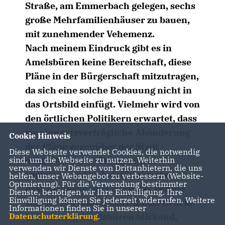
Straße, am Emmerbach gelegen, sechs
große Mehrfamilienhäuser zu bauen,
mit zunehmender Vehemenz.
Nach meinem Eindruck gibt es in
Amelsbüren keine Bereitschaft, diese
Pläne in der Bürgerschaft mitzutragen,
da sich eine solche Bebauung nicht in
das Ortsbild einfügt. Vielmehr wird von
den örtlichen Politikern erwartet, dass
sie eine ortsverträgliche Abänderung
Cookie Hinweis
der Pläne gegenüber der Stadt -
Diese Webseite verwendet Cookies, die notwendig
möglichst parteiübergreifend -
sind, um die Webseite zu nutzen. Weiterhin
verwenden wir Dienste von Drittanbietern, die uns
vertreten und sich dafür einsetzen,
helfen, unser Webangebot zu verbessern (Website-
Optmierung). Für die Verwendung bestimmter
dass der dörfliche Charakter, gerade
Dienste, benötigen wir Ihre Einwilligung. Ihre
Einwilligung können Sie jederzeit widerrufen. Weitere
von der Dortmund-Ems-Kanal-Brücke
Informationen finden Sie in unserer
in Richtung Amelsbüren blickend,
Datenschutzerklärung
.