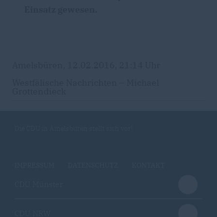
Einsatz gewesen.
Amelsbüren, 12.02.2016, 21:14 Uhr
Westfälische Nachrichten – Michael
Grottendieck
Die CDU in Amelsbüren stellt sich vor!
IMPRESSUM
DATENSCHUTZ
KONTAKT
CDU Münster
CDU NRW