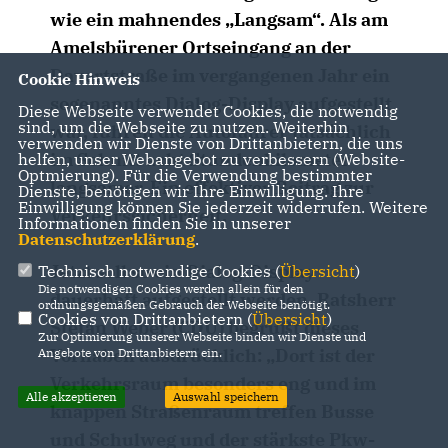
wie ein mahnendes „Langsam“. Als am
Amelsbürener Ortseingang an der
Davertstraße im vergangenen Jahr ein
Cookie Hinweis
sogenanntes Dialog-Display aufgestellt
Diese Webseite verwendet Cookies, die notwendig
sind, um die Webseite zu nutzen. Weiterhin
war, fuhren die Autofahrer tatsächlich
verwenden wir Dienste von Drittanbietern, die uns
im Schnitt acht Stundenkilometer
helfen, unser Webangebot zu verbessern (Website-
Optmierung). Für die Verwendung bestimmter
langsamer. Ein effektiver Beitrag zur
Dienste, benötigen wir Ihre Einwilligung. Ihre
Einwilligung können Sie jederzeit widerrufen. Weitere
Verkehrssicherheit.
Informationen finden Sie in unserer
Datenschutzerklärung
.
Jetzt soll so ein Dialog-Display
Technisch notwendige Cookies (
Übersicht
)
Die notwendigen Cookies werden allein für den
dauerhaft aufgestellt werden. Ratsherr
ordnungsgemäßen Gebrauch der Webseite benötigt.
Cookies von Drittanbietern (
Übersicht
)
Stefan Weber (CDU) begrüßt dieses
Zur Optimierung unserer Webseite binden wir Dienste und
Vorhaben ausdrücklich: „Dort ist der
Angebote von Drittanbietern ein.
Verkehrsraum besonders eng und im
Alle akzeptieren
Auswahl speichern
knappen Straßenraum treffen Busse
und Schulweg und der stärkste Pkw-