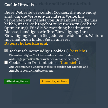
zum Kreisverkehr soll bei Dunkelheit
Cookie Hinweis
künftig beleuchtet werden. Das
Diese Webseite verwendet Cookies, die notwendig
sind, um die Webseite zu nutzen. Weiterhin
berichtet Stefan Weber, Ratsherr für
verwenden wir Dienste von Drittanbietern, die uns
Amelsbüren, der sich dafür eingesetzt
helfen, unser Webangebot zu verbessern (Website-
Optmierung). Für die Verwendung bestimmter
hat.
Dienste, benötigen wir Ihre Einwilligung. Ihre
Einwilligung können Sie jederzeit widerrufen. Weitere
Informationen finden Sie in unserer
Datenschutzerklärung
.
Technisch notwendige Cookies (
Übersicht
)
Die notwendigen Cookies werden allein für den
ordnungsgemäßen Gebrauch der Webseite benötigt.
Cookies von Drittanbietern (
Übersicht
)
Zur Optimierung unserer Webseite binden wir Dienste und
Angebote von Drittanbietern ein.
Alle akzeptieren
Auswahl speichern