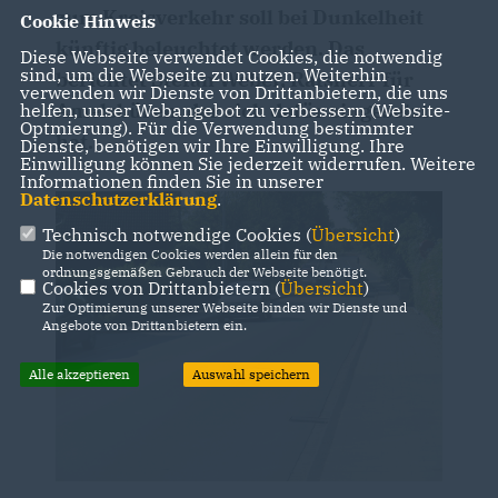
zum Kreisverkehr soll bei Dunkelheit
Cookie Hinweis
künftig beleuchtet werden. Das
Diese Webseite verwendet Cookies, die notwendig
sind, um die Webseite zu nutzen. Weiterhin
berichtet Stefan Weber, Ratsherr für
verwenden wir Dienste von Drittanbietern, die uns
Amelsbüren, der sich dafür eingesetzt
helfen, unser Webangebot zu verbessern (Website-
Optmierung). Für die Verwendung bestimmter
hat.
Dienste, benötigen wir Ihre Einwilligung. Ihre
Einwilligung können Sie jederzeit widerrufen. Weitere
Informationen finden Sie in unserer
Datenschutzerklärung
.
Technisch notwendige Cookies (
Übersicht
)
Die notwendigen Cookies werden allein für den
ordnungsgemäßen Gebrauch der Webseite benötigt.
Cookies von Drittanbietern (
Übersicht
)
Zur Optimierung unserer Webseite binden wir Dienste und
Angebote von Drittanbietern ein.
Alle akzeptieren
Auswahl speichern