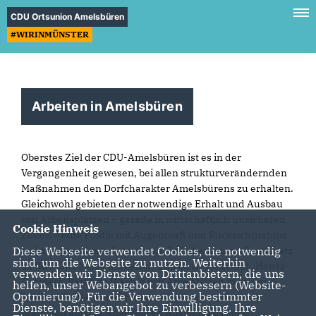
CDU Ortsunion Amelsbüren
#WIRINMÜNSTER
Arbeiten in Amelsbüren
Oberstes Ziel der CDU-Amelsbüren ist es in der
Vergangenheit gewesen, bei allen strukturverändernden
Maßnahmen den Dorfcharakter Amelsbürens zu erhalten.
Gleichwohl gebieten der notwendige Erhalt und Ausbau
von Arbeitsplätzen – gerade in wirtschaftlich unsicheren
Cookie Hinweis
Zeiten – eine Politik mit Augenmaß und Rücksichtnahme
Diese Webseite verwendet Cookies, die notwendig
auf übergeordnete Interessen. So haben wir im Gegensatz
sind, um die Webseite zu nutzen. Weiterhin
zu ROT-GRÜN das Industrie- und Gewerbegebiet „Hansa-
verwenden wir Dienste von Drittanbietern, die uns
Business-Park“ im Westen von Amelsbüren in seiner
helfen, unser Webangebot zu verbessern (Website-
Optmierung). Für die Verwendung bestimmter
jetzigen Größe von 65 Hektar mitgetragen, denn wir
Dienste, benötigen wir Ihre Einwilligung. Ihre
brauchen auch in Amelsbüren Ausbildungs- und