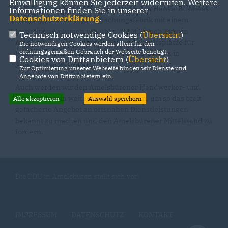
Einwilligung können Sie jederzeit widerrufen. Weitere
Arbeitsplätze vor der Haustür. Ohne den Hansa-Business-
Informationen finden Sie in unserer
Datenschutzerklärung
.
Park wäre die Batterie-Forschungsfabrik mit einem
Investitionsvolumen von über 700 Millionen Euro in
Technisch notwendige Cookies (
Übersicht
)
Amelsbüren nicht denkbar. Sie wird Arbeitsplätze für
Die notwendigen Cookies werden allein für den
ordnungsgemäßen Gebrauch der Webseite benötigt.
Fachkräfte schaffen und weitere Investitionen in
Cookies von Drittanbietern (
Übersicht
)
Amelsbüren anstoßen.
Zur Optimierung unserer Webseite binden wir Dienste und
Angebote von Drittanbietern ein.
Auch werden wir den Amelsbürener Handwerker- und
Gewerbeverein weiterhin unterstützen, um so das breit
Alle akzeptieren
Auswahl speichern
gefächerte Angebot an ortsnahen Dienstleistungen
bekannt zu machen und den Amelsbürener Mittelstand zu
fördern.
Die CDU in Amelsbüren stellt sich vor!
IMPRESSUM
DATENSCHUTZ
KONTAKT