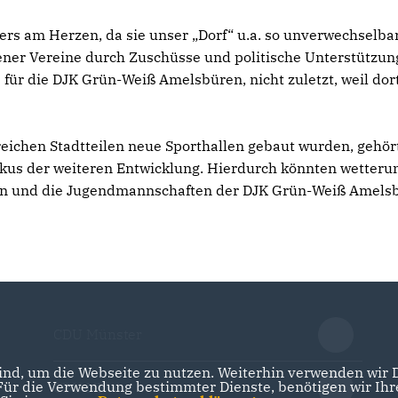
rs am Herzen, da sie unser „Dorf“ u.a. so unverwechselba
ner Vereine durch Zuschüsse und politische Unterstützung 
r die DJK Grün-Weiß Amelsbüren, nicht zuletzt, weil dort
ichen Stadtteilen neue Sporthallen gebaut wurden, gehört 
us der weiteren Entwicklung. Hierdurch könnten wetteruna
en und die Jugendmannschaften der DJK Grün-Weiß Amelsb
CDU Münster
nd, um die Webseite zu nutzen. Weiterhin verwenden wir Di
r die Verwendung bestimmter Dienste, benötigen wir Ihre 
CDU NRW