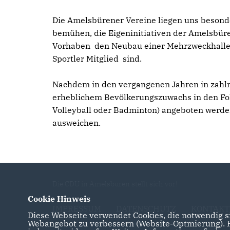
Die Amelsbürener Vereine liegen uns besonde
bemühen, die Eigeninitiativen der Amelsbüre
Vorhaben den Neubau einer Mehrzweckhalle fü
Sportler Mitglied sind.
Nachdem in den vergangenen Jahren in zahlre
erheblichem Bevölkerungszuwachs in den Fok
Volleyball oder Badminton) angeboten werd
ausweichen.
Die CDU in Amelsbüren stellt sich vor!
Cookie Hinweis
IMPRESSUM
DATENSCHUTZ
KONTAKT
Diese Webseite verwendet Cookies, die notwendig si
Webangebot zu verbessern (Website-Optmierung). Fü