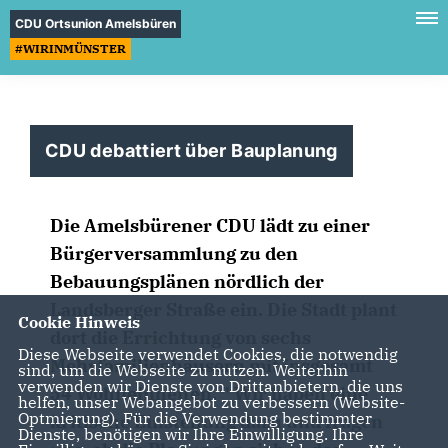
CDU Ortsunion Amelsbüren
#WIRINMÜNSTER
CDU debattiert über Bauplanung
Die Amelsbürener CDU lädt zu einer
Bürgerversammlung zu den
Bebauungsplänen nördlich der
Landsberger Straße ein. Die Stadt plant
Cookie Hinweis
dort die Errichtung von sechs
Diese Webseite verwendet Cookies, die notwendig
Mehrfamilienhäusern mit insgesamt
sind, um die Webseite zu nutzen. Weiterhin
verwenden wir Dienste von Drittanbietern, die uns
54 Wohneinheiten. " Wir haben eine
helfen, unser Webangebot zu verbessern (Website-
Optmierung). Für die Verwendung bestimmter
kritische Einstellung dazu und fragen
Dienste, benötigen wir Ihre Einwilligung. Ihre