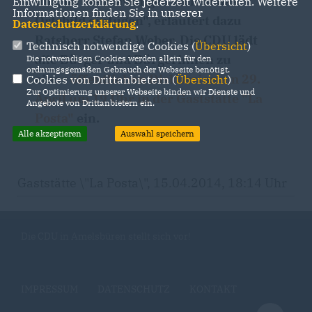
uns, ob die Planungen sich in das
Einwilligung können Sie jederzeit widerrufen. Weitere
Informationen finden Sie in unserer
Ortsbild einfügen", erläutert dazu
Datenschutzerklärung
.
Ratsherr Stefan Weber. Die CDU lädt
Technisch notwendige Cookies (
Übersicht
)
alle Bürger und Bürgerinnen zu
Die notwendigen Cookies werden allein für den
ordnungsgemäßen Gebrauch der Webseite benötigt.
einer
öffentlichen Diskussion am 29.
Cookies von Drittanbietern (
Übersicht
)
Zur Optimierung unserer Webseite binden wir Dienste und
April um 19 Uhr in der Gaststätte "La
Angebote von Drittanbietern ein.
Posta"
ein.
Alle akzeptieren
Auswahl speichern
Gaststätte \"La Posta\", 15.04.2014, 18:14 Uhr
Die CDU in Amelsbüren stellt sich vor!
IMPRESSUM
DATENSCHUTZ
KONTAKT