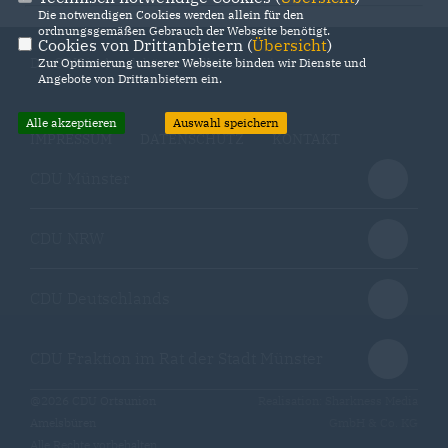
Die notwendigen Cookies werden allein für den
ordnungsgemäßen Gebrauch der Webseite benötigt.
Cookies von Drittanbietern (
Übersicht
)
Die CDU in Amelsbüren stellt sich vor!
Zur Optimierung unserer Webseite binden wir Dienste und
Angebote von Drittanbietern ein.
Alle akzeptieren
Auswahl speichern
IMPRESSUM
DATENSCHUTZ
KONTAKT
CDU Münster
CDU NRW
CDU Deutschlands
CDU Fraktion im Rat der Stadt Münster
@2026 CDU Ortsunion
Realisation: Sharkness Media
Amelsbüren
GmbH & Co. KG
Alle Rechte vorbehalten.