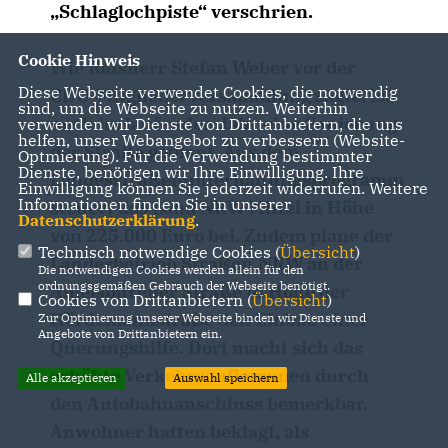
Schlaglochpiste“ verschrien.
Cookie Hinweis
Wie Ratsherr Stefan Weber vor der
Diese Webseite verwendet Cookies, die notwendig
CDU-Mitgliederversammlung sagte, ist
sind, um die Webseite zu nutzen. Weiterhin
noch im laufenden Jahr eine Sanierung
verwenden wir Dienste von Drittanbietern, die uns
helfen, unser Webangebot zu verbessern (Website-
der Straße geplant. Aus dem
Optmierung). Für die Verwendung bestimmter
Dienste, benötigen wir Ihre Einwilligung. Ihre
Landesstraßenunterhaltungsprogramm
Einwilligung können Sie jederzeit widerrufen. Weitere
Informationen finden Sie in unserer
steuert das Land NRW Mittel in Höhe
Datenschutzerklärung
.
von 225.000 Euro bei. Zudem plane der
Technisch notwendige Cookies (
Übersicht
)
Landesbetrieb Straßen.NRW an der
Die notwendigen Cookies werden allein für den
ordnungsgemäßen Gebrauch der Webseite benötigt.
Amelsbürener Straße in Höhe der
Cookies von Drittanbietern (
Übersicht
)
Hördemannstraße den Einbau einer
Zur Optimierung unserer Webseite binden wir Dienste und
Angebote von Drittanbietern ein.
Querungshilfe. Dort macht sich das
erhöhte Verkehrsaufkommen durch
Alle akzeptieren
Auswahl speichern
den Autobahnanschluss bemerkbar.
Anwohner hatten beklagt, als