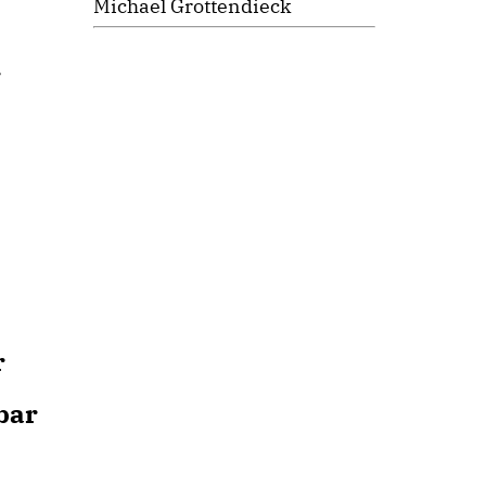
Michael Grottendieck
r
r
bar