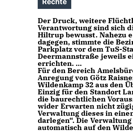
Rechte
Der Druck, weitere Flüchtl
Verantwortung sind sich d
Hiltrup bewusst. Nahezu ei
dagegen, stimmte die Bezir
Parkplatz vor dem TuS-St
Deermannstraße jeweils ei
errichten.
Für den Bereich Amelsbüre
Anregung von Götz Raisner
Wildenkamp 32 aus den Ü
Einzig für den Standort L
die baurechtlichen Voraus
wider Erwarten nicht züg
Verwaltung dieses in eine
darlegen“. Die Verwaltung
automatisch auf den Wil