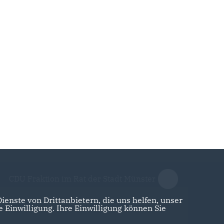
CDU Fraktion im Rat der Stadt Münster
enste von Drittanbietern, die uns helfen, unser
Einwilligung. Ihre Einwilligung können Sie