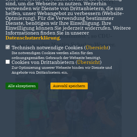
Ortslage wurden von Müll gesäubert.
sind, um die Webseite zu nutzen. Weiterhin
verwenden wir Dienste von Drittanbietern, die uns
Größtes "Fundstück" war ein
helfen, unser Webangebot zu verbessern (Website-
Optmierung). Für die Verwendung bestimmter
Autoreifen im Graben an der
Dienste, benötigen wir Ihre Einwilligung. Ihre
Daverstraße. "Insgesamt haben wir ca.
Einwilligung können Sie jederzeit widerrufen. Weitere
Informationen finden Sie in unserer
3 Zentner Müll gesammelt", so CDU-
Datenschutzerklärung
.
Vorsitzender Martin Schulze-Werner.
Technisch notwendige Cookies (
Übersicht
)
Die notwendigen Cookies werden allein für den
ordnungsgemäßen Gebrauch der Webseite benötigt.
Cookies von Drittanbietern (
Übersicht
)
Zur Optimierung unserer Webseite binden wir Dienste und
Angebote von Drittanbietern ein.
Alle akzeptieren
Auswahl speichern