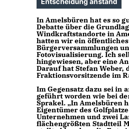
Entscheidung anstand
In Amelsbüren hat es so gu
Debatte über die Grundla
Windkraftstandorte in Am
hatten wir ein öffentliche
Bürgerversammlungen und 
Fotovisualisierung. Ich se
hingewiesen, aber eine A
Darauf hat Stefan Weber,
Fraktionsvorsitzende im R
Im Gegensatz dazu sei in a
geführt worden wie bei de
Sprakel. „In Amelsbüren h
Eigentümer des Golfplatze
Unternehmen und zwei Lan
flächengrößten Stadtteil