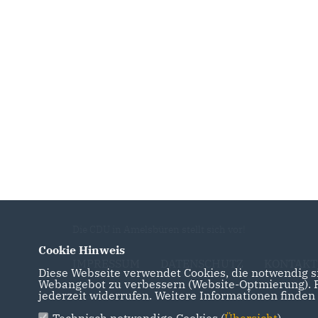
Die CDU in Amelsbüren stellt sich vor!
Cookie Hinweis
IMPRESSUM
DATENSCHUTZ
KONTAKT
Diese Webseite verwendet Cookies, die notwendig si
Webangebot zu verbessern (Website-Optmierung). Fü
jederzeit widerrufen. Weitere Informationen finden