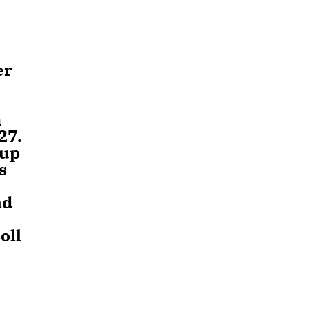
er
m
27.
rup
s
nd
oll