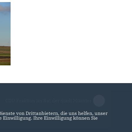
CDU Fraktion im Rat der Stadt Münster
enste von Drittanbietern, die uns helfen, unser
Einwilligung. Ihre Einwilligung können Sie