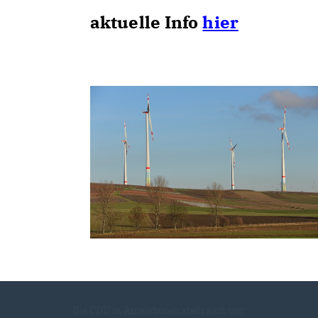
aktuelle Info
hier
Die CDU in Amelsbüren stellt sich vor!