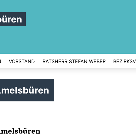
büren
N
VORSTAND
RATSHERR STEFAN WEBER
BEZIRKS
Amelsbüren
 Amelsbüren