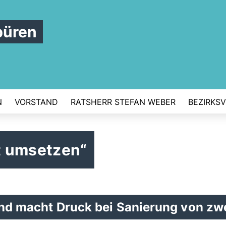
büren
N
VORSTAND
RATSHERR STEFAN WEBER
BEZIRKS
t umsetzen“
und macht Druck bei Sanierung von zw