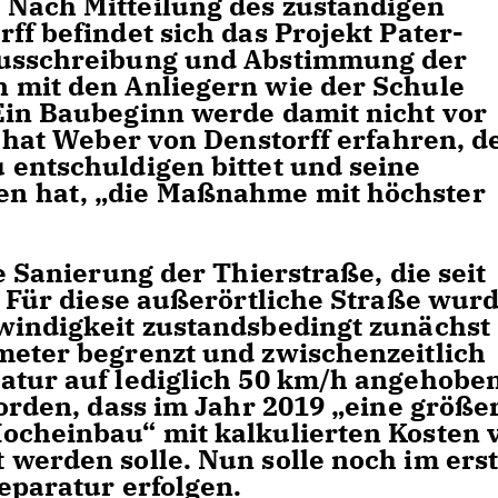
 Nach Mitteilung des zuständigen
ff befindet sich das Projekt Pater-
Ausschreibung und Abstimmung der
 mit den Anliegern wie der Schule
Ein Baubeginn werde damit nicht vor
, hat Weber von Denstorff erfahren, d
 entschuldigen bittet und seine
n hat, „die Maßnahme mit höchster
e Sanierung der Thierstraße, die seit
. Für diese außerörtliche Straße wur
windigkeit zustandsbedingt zunächst
meter begrenzt und zwischenzeitlich
atur auf lediglich 50 km/h angehoben
worden, dass im Jahr 2019 „eine größe
ocheinbau“ mit kalkulierten Kosten 
 werden solle. Nun solle noch im ers
eparatur erfolgen.