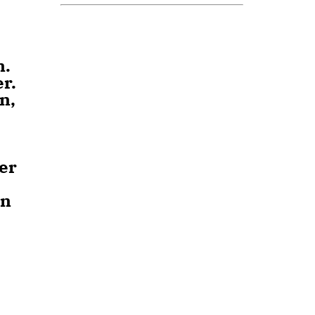
n.
r.
n,
er
on