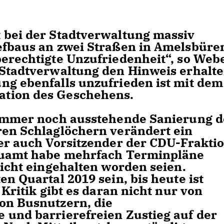
 bei der Stadtverwaltung massiv
efbaus an zwei Straßen in Amelsbüre
erechtigte Unzufriedenheit“, so Webe
 Stadtverwaltung den Hinweis erhalte
ng ebenfalls unzufrieden ist mit dem
tion des Geschehens.
 immer noch ausstehende Sanierung d
ren Schlaglöchern verändert ein
der auch Vorsitzender der CDU-Frakti
bauamt habe mehrfach Terminpläne
nicht eingehalten worden seien.
n Quartal 2019 sein, bis heute ist
 Kritik gibt es daran nicht nur von
on Busnutzern, die
 und barrierefreien Zustieg auf der