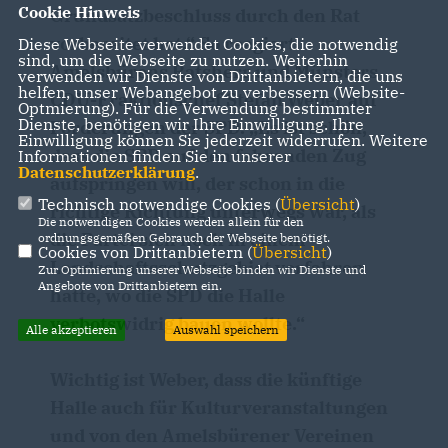
Cookie Hinweis
Grundsatzbeschluss durch den Rat
vorbereitet hat.“ So reagiert
Diese Webseite verwendet Cookies, die notwendig
sind, um die Webseite zu nutzen. Weiterhin
Amelsbürens Ratsherr und Münsters
verwenden wir Dienste von Drittanbietern, die uns
helfen, unser Webangebot zu verbessern (Website-
CDU-Fraktionschef Stefan Weber auf
Optmierung). Für die Verwendung bestimmter
Dienste, benötigen wir Ihre Einwilligung. Ihre
Forderungen der SPD. „Es ist schön,
Einwilligung können Sie jederzeit widerrufen. Weitere
dass die SPD auf den fahrenden Zug
Informationen finden Sie in unserer
Datenschutzerklärung
.
aufspringen will, der schon in die
Technisch notwendige Cookies (
Übersicht
)
richtige Richtung unterwegs war, als
Die notwendigen Cookies werden allein für den
die Partei sich noch in einem
ordnungsgemäßen Gebrauch der Webseite benötigt.
Cookies von Drittanbietern (
Übersicht
)
Landschaftsschutzgebiet verfahren
Zur Optimierung unserer Webseite binden wir Dienste und
Angebote von Drittanbietern ein.
hatte, wo die SPD die Halle
verbotswidrig bauen wollte.“
Alle akzeptieren
Auswahl speichern
Wichtig ist Weber, dass die künftige
Halle auch für Kulturveranstaltungen
und von den Amelsbürener Vereinen