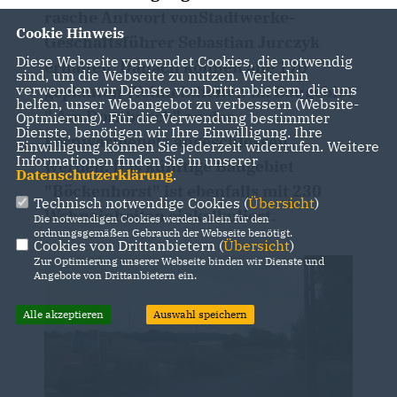
rasche Antwort vonStadtwerke-
Cookie Hinweis
Geschäftsführer Sebastian Jurczyk
Diese Webseite verwendet Cookies, die notwendig
erhalten. Danach können alle 170
sind, um die Webseite zu nutzen. Weiterhin
verwenden wir Dienste von Drittanbietern, die uns
geplanten Wohneinheiten im Baugebiet
helfen, unser Webangebot zu verbessern (Website-
" Am Dornbusch" an das
Optmierung). Für die Verwendung bestimmter
Dienste, benötigen wir Ihre Einwilligung. Ihre
Fernwärmenetz angeschlossen
Einwilligung können Sie jederzeit widerrufen. Weitere
Informationen finden Sie in unserer
werden. Das künftige Baugebiet
Datenschutzerklärung
.
"Böckenhorst" ist ebenfalls mit 230
Technisch notwendige Cookies (
Übersicht
)
Wohneinheiten einkalkuliert.
Die notwendigen Cookies werden allein für den
ordnungsgemäßen Gebrauch der Webseite benötigt.
Cookies von Drittanbietern (
Übersicht
)
Zur Optimierung unserer Webseite binden wir Dienste und
Angebote von Drittanbietern ein.
Alle akzeptieren
Auswahl speichern