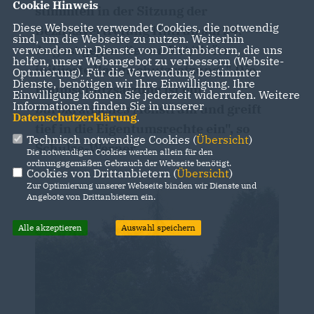
Cookie Hinweis
stimmten in der Sitzung der
Diese Webseite verwendet Cookies, die notwendig
Bezirksvertretung Hiltrup am 24.
sind, um die Webseite zu nutzen. Weiterhin
August gegen die von Rot/Grün
verwenden wir Dienste von Drittanbietern, die uns
helfen, unser Webangebot zu verbessern (Website-
initiierte Baumschutzsatzung. " Die
Optmierung). Für die Verwendung bestimmter
Dienste, benötigen wir Ihre Einwilligung. Ihre
Baumschutzsatzung ist ein
Einwilligung können Sie jederzeit widerrufen. Weitere
Informationen finden Sie in unserer
bürokratisches Monstrum und greift
Datenschutzerklärung
.
tief in die Eigentumsrechte ein", so
Technisch notwendige Cookies (
Übersicht
)
Schulze-Werner.
Die notwendigen Cookies werden allein für den
ordnungsgemäßen Gebrauch der Webseite benötigt.
Cookies von Drittanbietern (
Übersicht
)
Zur Optimierung unserer Webseite binden wir Dienste und
Angebote von Drittanbietern ein.
Alle akzeptieren
Auswahl speichern