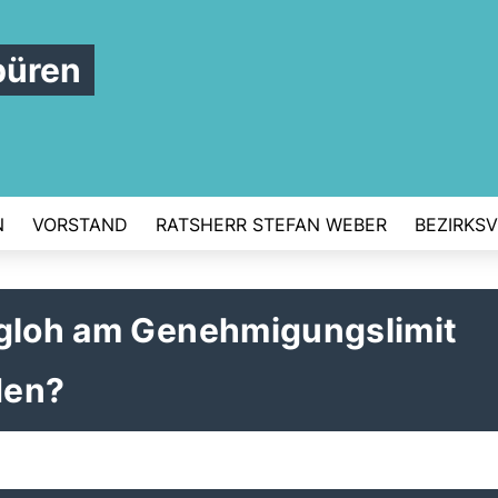
büren
N
VORSTAND
RATSHERR STEFAN WEBER
BEZIRKS
ngloh am Genehmigungslimit
den?