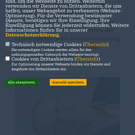
sind, um die Webseite zu nutzen. Weiterhin
Vorsitzenden. Damit stellt die CDU-
verwenden wir Dienste von Drittanbietern, die uns
helfen, unser Webangebot zu verbessern (Website-
Ortsunion Amelsbüren sowohl den
Optmierung). Für die Verwendung bestimmter
Dienste, benötigen wir Ihre Einwilligung. Ihre
Vorsitzenden der Ratsfraktion, Stefan
Einwilligung können Sie jederzeit widerrufen. Weitere
Weber, als auch den Vorsitzenden der
Informationen finden Sie in unserer
Datenschutzerklärung
.
CDU-Fraktion in der Bezirksvertretung
Technisch notwendige Cookies (
Übersicht
)
Hiltrup. "Das ist doppelt gut für
Die notwendigen Cookies werden allein für den
Amelsbüren", freut sich Schulze-
ordnungsgemäßen Gebrauch der Webseite benötigt.
Cookies von Drittanbietern (
Übersicht
)
Werner
Zur Optimierung unserer Webseite binden wir Dienste und
Angebote von Drittanbietern ein.
Alle akzeptieren
Auswahl speichern