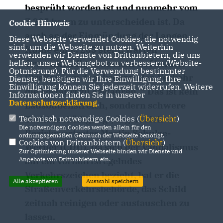
besprüht worden ist und nunmehr vom
Z 205 kaum zu unterscheiden ist. Da
Cookie Hinweis
auch an der Einmündung der Langen
Diese Webseite verwendet Cookies, die notwendig
sind, um die Webseite zu nutzen. Weiterhin
Kuhle ein Z. 205 steht, warten
verwenden wir Dienste von Drittanbietern, die uns
helfen, unser Webangebot zu verbessern (Website-
Ortsunkundige nunmehr auf beiden
Optmierung). Für die Verwendung bestimmter
Straßen, um dem kreuzenden Verkehr
Dienste, benötigen wir Ihre Einwilligung. Ihre
Einwilligung können Sie jederzeit widerrufen. Weitere
die Vorfahrt zu gewähren. " Das ist kein
Informationen finden Sie in unserer
Datenschutzerklärung
.
Lausbubenstreich, sondern schwere
Technisch notwendige Cookies (
Übersicht
)
Sachbeschädigung", ärgert sich
Die notwendigen Cookies werden allein für den
Bezirksvertreter Martin Schulze-
ordnungsgemäßen Gebrauch der Webseite benötigt.
Cookies von Drittanbietern (
Übersicht
)
Werner (CDU). Da sich der Vandalismus
Zur Optimierung unserer Webseite binden wir Dienste und
Angebote von Drittanbietern ein.
auf ein vorfahrtsregelndes
Verkehrszeichen bezieht, bat er die
Alle akzeptieren
Auswahl speichern
Straßenverkehrsbehörde, das Schild
zeitnah reinigen oder austauschen zu
lassen.