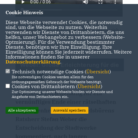
Cookie Hinweis
Diese Webseite verwendet Cookies, die notwendig
Vor einigen Tagen war die dauerdefekte
sind, um die Webseite zu nutzen. Weiterhin
Windkraftanlage Loevelingloh noch im Testbetrieb -
verwenden wir Dienste von Drittanbietern, die uns
jetzt soll sie abgebaut werden.
helfen, unser Webangebot zu verbessern (Website-
Optmierung). Für die Verwendung bestimmter
Dienste, benötigen wir Ihre Einwilligung. Ihre
Einwilligung können Sie jederzeit widerrufen. Weitere
Informationen finden Sie in unserer
Datenschutzerklärung
.
Weber: Große Erleichterung für die
Technisch notwendige Cookies (
Übersicht
)
Bürger
Die notwendigen Cookies werden allein für den
ordnungsgemäßen Gebrauch der Webseite benötigt.
Cookies von Drittanbietern (
Übersicht
)
Zur Optimierung unserer Webseite binden wir Dienste und
Die beste Entscheidung für ein
Angebote von Drittanbietern ein.
vernünftiges Ende einer rätselhaften
Angelegenheit.“ So hat Amelsbürens
Alle akzeptieren
Auswahl speichern
Ratsherr Stefan Weber die
Entscheidung der Stadtwerke
kommentiert, nach langen