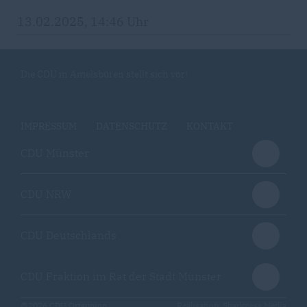
13.02.2025, 14:46 Uhr
Die CDU in Amelsbüren stellt sich vor!
IMPRESSUM
DATENSCHUTZ
KONTAKT
CDU Münster
CDU NRW
CDU Deutschlands
CDU Fraktion im Rat der Stadt Münster
@2026 CDU Ortsunion
Realisation: Sharkness Media