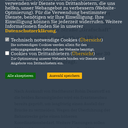
verwenden wir Dienste von Drittanbietern, die uns
(Amelsbüren) und Carmen Greefrath
helfen, unser Webangebot zu verbessern (Website-
Optmierung). Für die Verwendung bestimmter
(Berg Fidel/Hiltrup-West) die Antwort
Dienste, benötigen wir Ihre Einwilligung. Ihre
der Stadtverwaltung auf ihre Anfrage
Einwilligung können Sie jederzeit widerrufen. Weitere
Informationen finden Sie in unserer
zur Brücke an der Straße „Grafschaft“
Datenschutzerklärung
.
kommentiert. Greefrath und Weber
Technisch notwendige Cookies (
Übersicht
)
hatten nach der Sperrung der
Die notwendigen Cookies werden allein für den
ordnungsgemäßen Gebrauch der Webseite benötigt.
Straßenbrücke für Fahrzeuge über 30
Cookies von Drittanbietern (
Übersicht
)
Zur Optimierung unserer Webseite binden wir Dienste und
Tonnen Gewicht gefragt.
Angebote von Drittanbietern ein.
Alle akzeptieren
Auswahl speichern
Nach Auskunft von Stadtbaurat Robin Denstorff an
die beiden Ratsmitglieder wird ein Ersatzneubau
bereits geprüft, um langfristig einen Ausfall der
Brücke zu vermeiden. Wegen der Überführung der
Bahnstrecke gebe einen höheren
Koordinationsbedarf. Weitere Planungen sollen