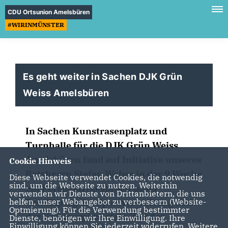
CDU Ortsunion Amelsbüren
#WIRINMÜNSTER
Es geht weiter in Sachen DJK Grün
Weiss Amelsbüren
In Sachen Kunstrasenplatz und
Turnhalle für die DJK Grün Weiss
Amelsbüren fand auf Initiative unseres
Cookie Hinweis
Ratsherrn Stefan Weber in der 9.Woche
Diese Webseite verwendet Cookies, die notwendig
sind, um die Webseite zu nutzen. Weiterhin
ein Perspektivgespräch unter
verwenden wir Dienste von Drittanbietern, die uns
helfen, unser Webangebot zu verbessern (Website-
Beteiligung der Sportverwaltung und
Optmierung). Für die Verwendung bestimmter
der Vereinsspitze statt. Ziel des
Dienste, benötigen wir Ihre Einwilligung. Ihre
Einwilligung können Sie jederzeit widerrufen. Weitere