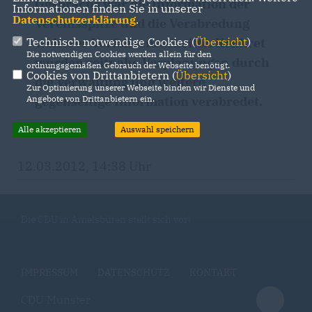
Gesprächs war die Information der
Informationen finden Sie in unserer
Datenschutzerklärung
.
Vereinsspitze und die Verabredung
Technisch notwendige Cookies (
Übersicht
)
weiterer Verfahrensschritte. Konkret
Die notwendigen Cookies werden allein für den
wurden zeitnahe Vorplanungen durch
ordnungsgemäßen Gebrauch der Webseite benötigt.
Cookies von Drittanbietern (
Übersicht
)
die Verwaltung und weitere
Zur Optimierung unserer Webseite binden wir Dienste und
Angebote von Drittanbietern ein.
gegenseitige Information verabredet.
Alle akzeptieren
Auswahl speichern
12.03.2012, 14:38 Uhr
Die CDU in Amelsbüren stellt sich vor!
IMPRESSUM
DATENSCHUTZ
KONTAKT
CDU Münster