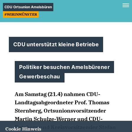
CDU Ortsunion Amelsbüren
#WIRINMÜNSTER
CDU unterstützt kleine Betriebe
Politiker besuchen Amelsbürener
Gewerbeschau
Am Samstag (21.4) nahmen CDU-
Landtagsabgeordneter Prof. Thomas
Sternberg, Ortsunionsvorsitzender
Martin Schulze-Werner und CDU-
Ratsherr und Kreisvorsitzender Stefan
Cookie Hinweis