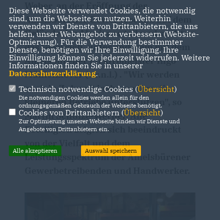
Weber an der Eröffnung der
Diese Webseite verwendet Cookies, die notwendig
sind, um die Webseite zu nutzen. Weiterhin
Amelsbürener Gewerbeschau auf dem
verwenden wir Dienste von Drittanbietern, die uns
Gelände der Alexianer teil und suchten
helfen, unser Webangebot zu verbessern (Website-
Optmierung). Für die Verwendung bestimmter
das Gespräch, unter anderem mit dem
Dienste, benötigen wir Ihre Einwilligung. Ihre
Einwilligung können Sie jederzeit widerrufen. Weitere
Amelsbürener Elektromeister Ingo
Informationen finden Sie in unserer
Datenschutzerklärung
.
Mühlenhöver (v.r.n.l.) . "Wir werden
auch in Zukunft insbesondere die
Technisch notwendige Cookies (
Übersicht
)
Die notwendigen Cookies werden allein für den
kleineren Betriebe unterstützen", so
ordnungsgemäßen Gebrauch der Webseite benötigt.
Cookies von Drittanbietern (
Übersicht
)
Martin Schulze-Werner. Alle
Zur Optimierung unserer Webseite binden wir Dienste und
Beteiligten zeigten sich beeindruckt
Angebote von Drittanbietern ein.
von der Vielfalt und dem
Alle akzeptieren
Auswahl speichern
Leistungsspektrum der Amelsbürener
Gewerbetreibenden und Handwerker.