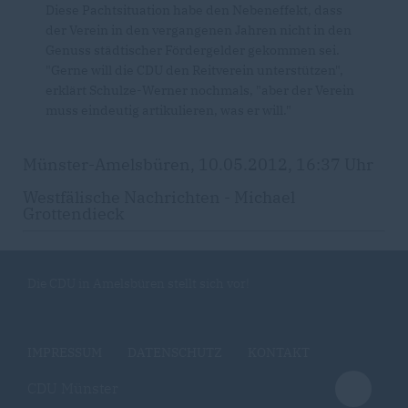
Diese Pachtsituation habe den Nebeneffekt, dass
der Verein in den vergangenen Jahren nicht in den
Genuss städtischer Fördergelder gekommen sei.
"Gerne will die CDU den Reitverein unterstützen",
erklärt Schulze-Werner nochmals, "aber der Verein
muss eindeutig artikulieren, was er will."
Münster-Amelsbüren, 10.05.2012, 16:37 Uhr
Westfälische Nachrichten - Michael
Grottendieck
Die CDU in Amelsbüren stellt sich vor!
IMPRESSUM
DATENSCHUTZ
KONTAKT
CDU Münster