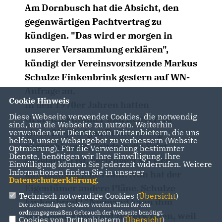
Am Dornbusch hat die Absicht, den
gegenwärtigen Pachtvertrag zu
kündigen. "Das wird er morgen in
unserer Versammlung erklären",
kündigt der Vereinsvorsitzende Markus
Schulze Finkenbrink gestern auf WN-
Anfrage an.
Cookie Hinweis
In den 1970er Jahren hatten
Diese Webseite verwendet Cookies, die notwendig
Grundeigentümer und Reitverein
sind, um die Webseite zu nutzen. Weiterhin
einen 25-jährigen Pachtvertrag
verwenden wir Dienste von Drittanbietern, die uns
helfen, unser Webangebot zu verbessern (Website-
abgeschlossen. Seitdem die Frist
Optmierung). Für die Verwendung bestimmter
Dienste, benötigen wir Ihre Einwilligung. Ihre
abgelaufen ist, verlängert sie sich
Einwilligung können Sie jederzeit widerrufen. Weitere
Informationen finden Sie in unserer
automatisch jedes Jahr. Nun hat der
Datenschutzerklärung
.
Eigentümer andere Pläne. Schulze
Technisch notwendige Cookies (
Übersicht
)
Finkenbrink: "Niemand kann ihm
Die notwendigen Cookies werden allein für den
ordnungsgemäßen Gebrauch der Webseite benötigt.
verbieten, sein Land zu verkaufen, weil
Cookies von Drittanbietern (
Übersicht
)