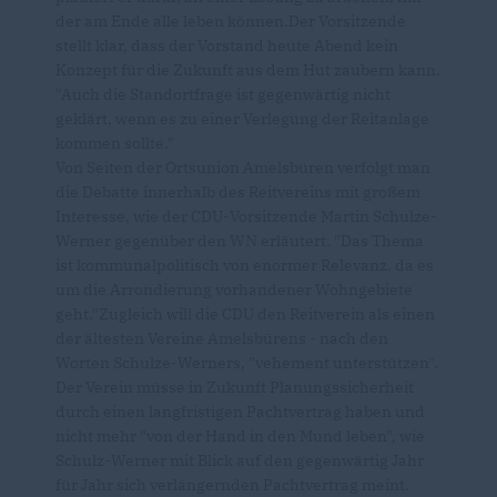
der am Ende alle leben können.Der Vorsitzende
stellt klar, dass der Vorstand heute Abend kein
Konzept für die Zukunft aus dem Hut zaubern kann.
"Auch die Standortfrage ist gegenwärtig nicht
geklärt, wenn es zu einer Verlegung der Reitanlage
kommen sollte."
Von Seiten der Ortsunion Amelsbüren verfolgt man
die Debatte innerhalb des Reitvereins mit großem
Interesse, wie der CDU-Vorsitzende Martin Schulze-
Werner gegenüber den WN erläutert. "Das Thema
ist kommunalpolitisch von enormer Relevanz, da es
um die Arrondierung vorhandener Wohngebiete
geht."Zugleich will die CDU den Reitverein als einen
der ältesten Vereine Amelsbürens - nach den
Worten Schulze-Werners, "vehement unterstützen".
Der Verein müsse in Zukunft Planungssicherheit
durch einen langfristigen Pachtvertrag haben und
nicht mehr "von der Hand in den Mund leben", wie
Schulz-Werner mit Blick auf den gegenwärtig Jahr
für Jahr sich verlängernden Pachtvertrag meint.